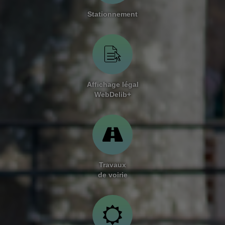
Stationnement
Affichage légal
WebDelib+
Travaux
de voirie