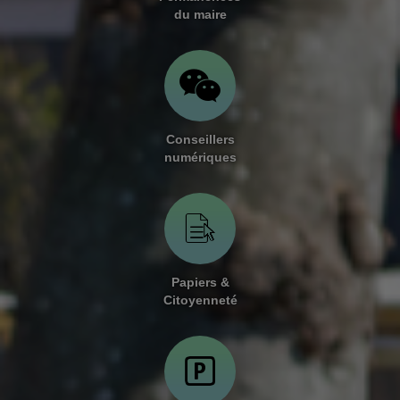
RAPIDE
du maire
Conseillers
numériques
Papiers &
Citoyenneté