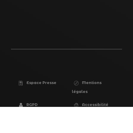
Espace Presse
Mentions
PIED
légales
DE
RGPD
Accessibilité
PAGE
(partiellement
conforme)