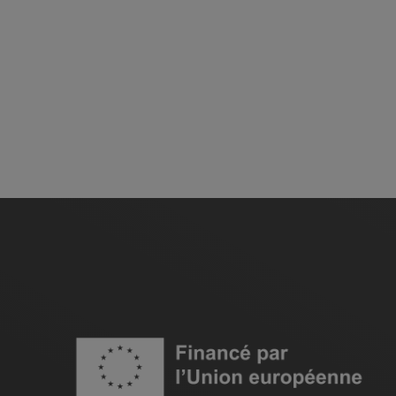
Image