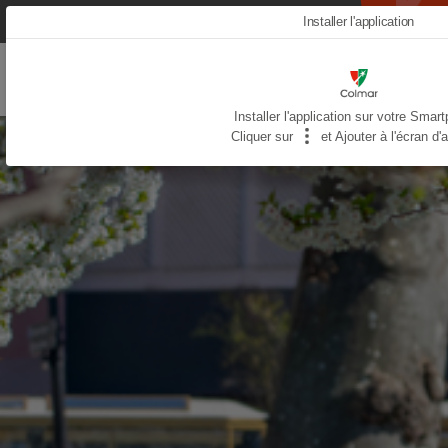
Aller
Installer l'application
COLMAR
au
contenu
AND
principal
YOU
Installer l'application sur votre Smar
Cliquer sur
et Ajouter à l'écran d'a
-
-
MOBILE