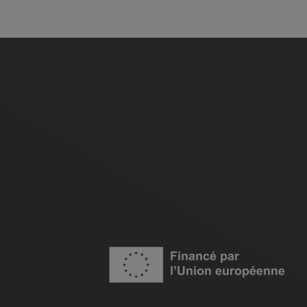
Image