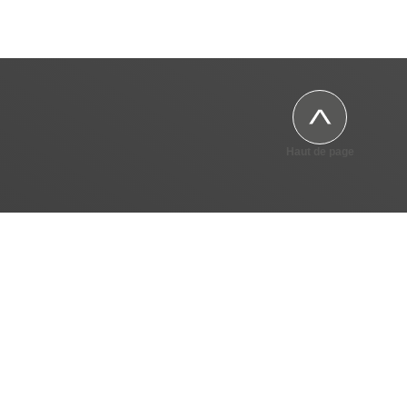
Haut de page
Image
projets de la Ville co-financés par l'Union européenne