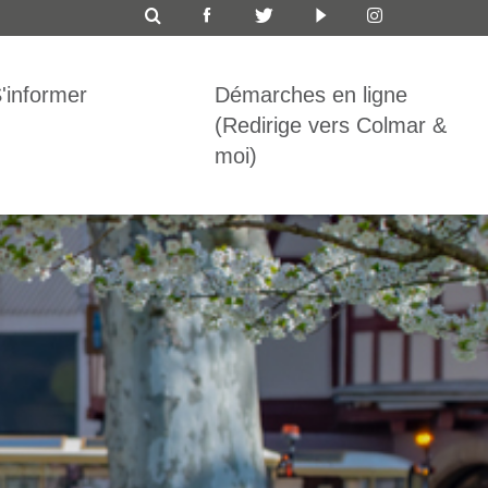
ICON
TOP
'informer
Démarches en ligne
BAR
(Redirige vers Colmar &
moi)