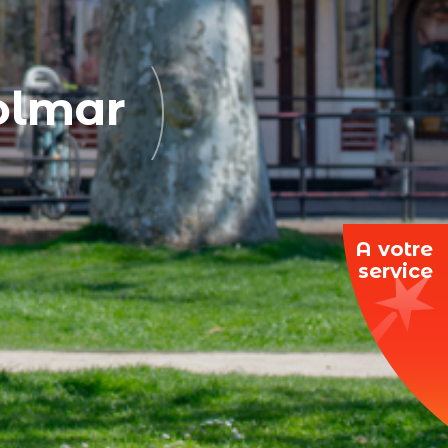
Colmar
A votre
service