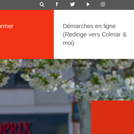
ICON
TOP
ormer
Démarches en ligne
BAR
(Redirige vers Colmar &
moi)