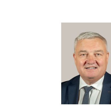
Image