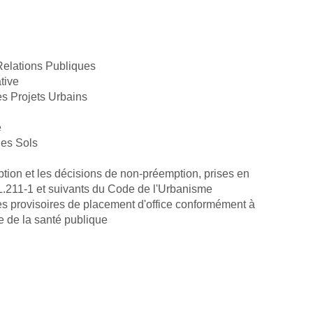
Relations Publiques
tive
s Projets Urbains
e
des Sols
tion et les décisions de non-préemption, prises en
 L.211-1 et suivants du Code de l'Urbanisme
s provisoires de placement d'office conformément à
de de la santé publique