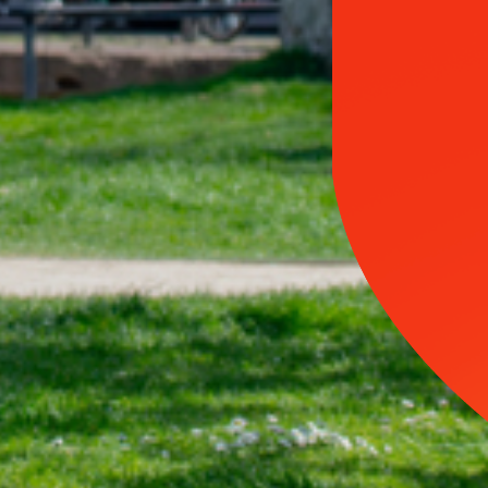
A votre
service