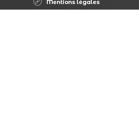
Mentions légales
PAGE
RGPD
Accessibilité
(partiellement conforme)
Plan du site