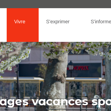
IGATION
Vivre
S'exprimer
S'informe
tages vacances spo