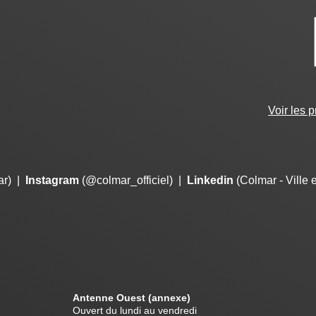
Voir les 
ar)
|
Instagram
(@colmar_officiel)
|
Linkedin
(Colmar - Ville 
Antenne Ouest (annexe)
Ouvert du lundi au vendredi