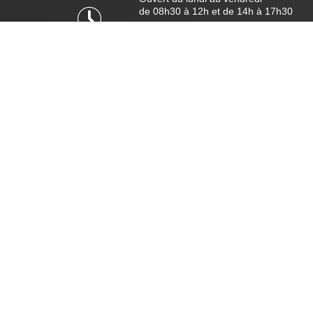
de 08h30 à 12h et de 14h à 17h30
De septembre à juin :
Le service état civil et élections fait
une permanence le vendredi jusqu’à 1
►
Plus d'infos...
COORDONNÉES DE LA MAIRIE
Mairie de Colmar
+33 3 89 20 68 68
1 place de la Mairie
BP 50528 - 68021 Colmar Cedex