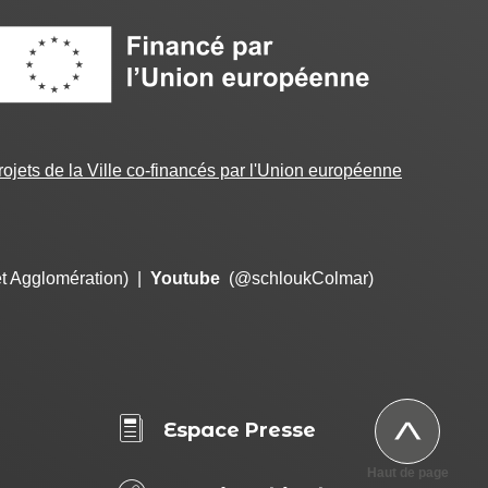
Image
projets de la Ville co-financés par l'Union européenne
et Agglomération)
|
Youtube
(@schloukColmar)
Espace Presse
PIED
DE
Haut de page