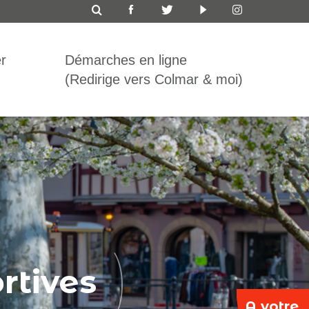
ICON
TOP
r
Démarches en ligne
BAR
(Redirige vers Colmar & moi)
rtives
A votre