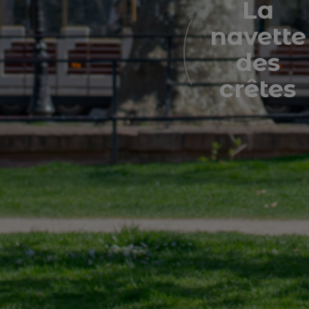
La
navette
des
crêtes