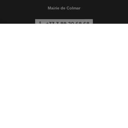
Mairie de Colmar
+33 3 89 20 68 68
1 place de la Mairie
BP 50528 - 68021 Colmar Cedex
Antenne Ouest (annexe)
+33 3 89 79 51 93
5A rue de Zurich
68000 Colmar