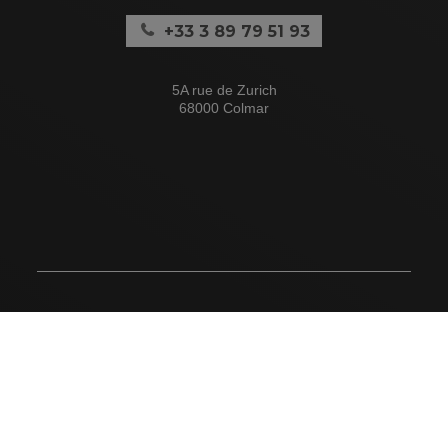
+33 3 89 79 51 93
5A rue de Zurich
68000 Colmar
Espace Presse
Mentions
PIED
légales
DE