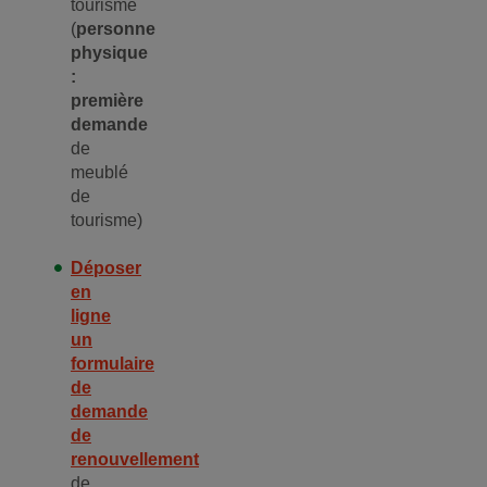
tourisme
(
personne
physique
:
première
demande
de
meublé
de
tourisme)
Déposer
en
ligne
un
formulaire
de
demande
de
renouvellement
de