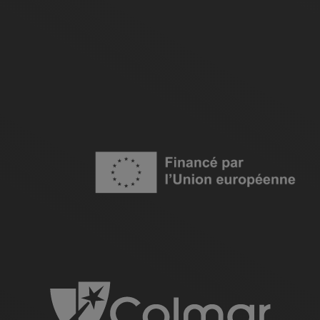
Image