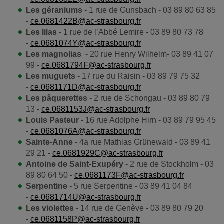
Les géraniums
- 1 rue de Gunsbach - 03 89 80 63 85
-
ce.0681422B@ac-strasbourg.fr
Les lilas
- 1 rue de l’Abbé Lemire - 03 89 80 73 78
-
ce.0681074Y@ac-strasbourg.fr
Les magnolias
- 20 rue Henry Wilhelm- 03 89 41 07
99 -
ce.0681794F@ac-strasbourg.fr
Les muguets
- 17 rue du Raisin - 03 89 79 75 32
-
ce.0681171D@ac-strasbourg.fr
Les pâquerettes
- 2 rue de Schongau - 03 89 80 79
13 -
ce.0681153J@ac-strasbourg.fr
Louis Pasteur
- 16 rue Adolphe Hirn - 03 89 79 95 45
-
ce.0681076A@ac-strasbourg.fr
Sainte-Anne
- 4a rue Mathias Grünewald - 03 89 41
29 21 -
ce.0681929C@ac-strasbourg.fr
Antoine de Saint-Exupéry
- 2 rue de Stockholm - 03
89 80 64 50 -
ce.0681173F@ac-strasbourg.fr
Serpentine
- 5 rue Serpentine - 03 89 41 04 84
-
ce.0681714U@ac-strasbourg.fr
Les violettes
- 14 rue de Genève - 03 89 80 79 20
-
ce.0681158P@ac-strasbourg.fr