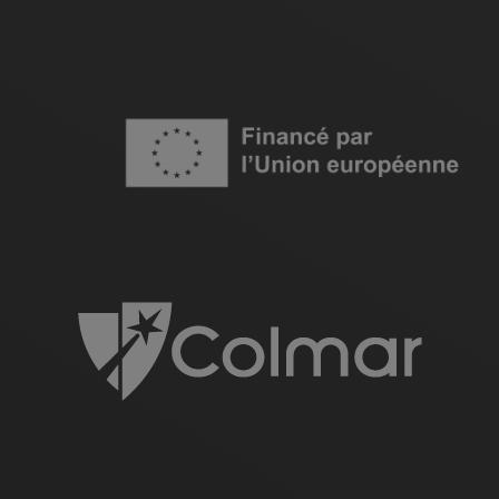
Image