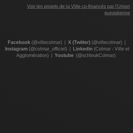
Voir les projets de la Ville co-financés par l'Union
européenne
Facebook
(@villecolmar)
|
X (Twitter)
(@villecolmar)
|
Instagram
(@colmar_officiel)
|
Linkedin
(Colmar - Ville et
Agglomération)
|
Youtube
(@schloukColmar)