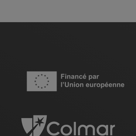
Image