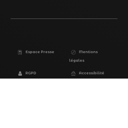
Espace Presse
Mentions
PIED
légales
DE
RGPD
Accessibilité
PAGE
(partiellement
conforme)
Plan du site