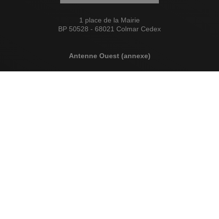
1 place de la Mairie
BP 50528 - 68021 Colmar Cedex
Antenne Ouest (annexe)
+33 3 89 79 51 93
5A rue de Zurich
68000 Colmar
Espace Presse
Mentions