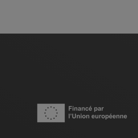
Image