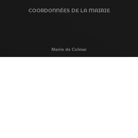
COORDONNÉES DE LA MAIRIE
Mairie de Colmar
+33 3 89 20 68 68
1 place de la Mairie
BP 50528 - 68021 Colmar Cedex
Antenne Ouest (annexe)