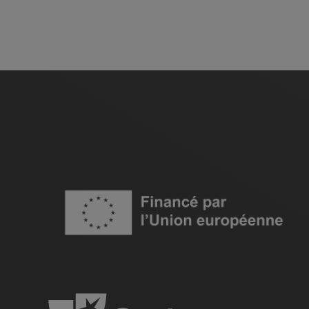
Image