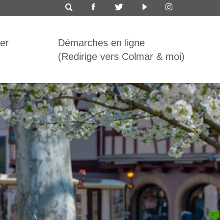
ICON
TOP
er
Démarches en ligne
BAR
(Redirige vers Colmar & moi)