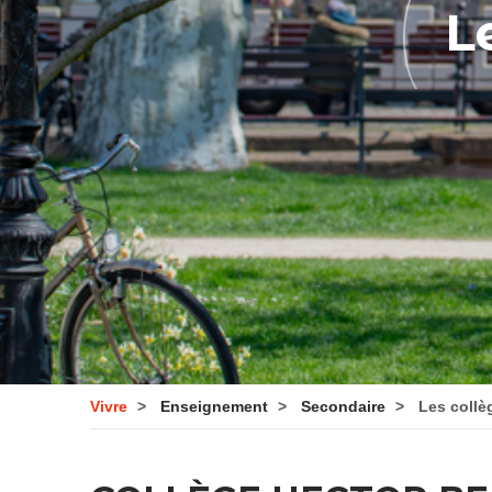
L
Vivre
Enseignement
Secondaire
Les collè