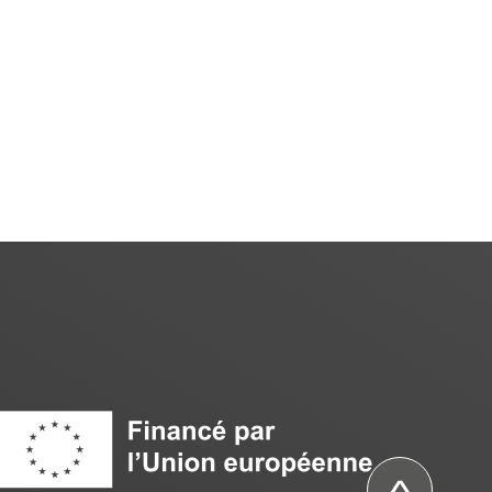
Image