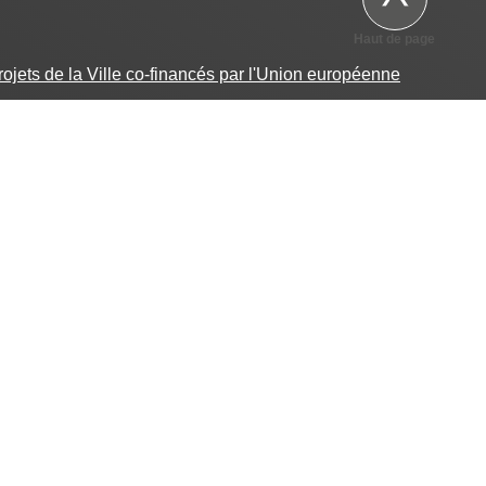
Haut de page
projets de la Ville co-financés par l'Union européenne
et Agglomération)
|
Youtube
(@schloukColmar)
Espace Presse
PIED
DE
Mentions légales
PAGE