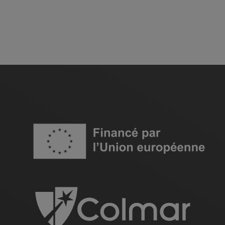
Image