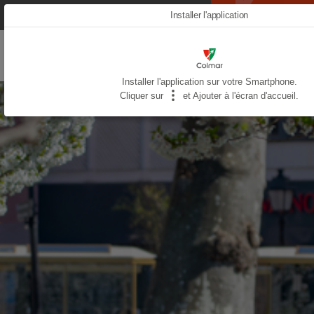
Aller
Installer l'application
à votre
COLMAR
au
contenu
AND
principal
YOU
Installer l'application sur votre Smartphone.
Cliquer sur
et Ajouter à l'écran d'accueil.
-
-
MOBILE