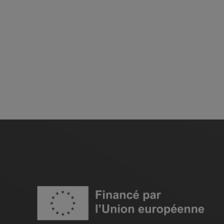
Image