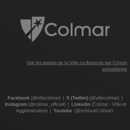
Voir les projets de la Ville co-financés par l'Union
européenne
Facebook
(@villecolmar)
|
X (Twitter)
(@villecolmar)
|
Instagram
(@colmar_officiel)
|
Linkedin
(Colmar - Ville et
Agglomération)
|
Youtube
(@schloukColmar)