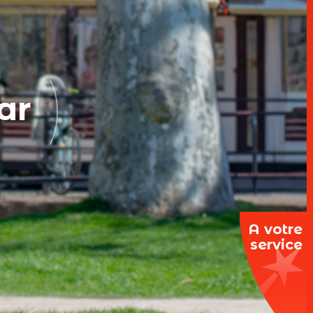
ar
A votre
service