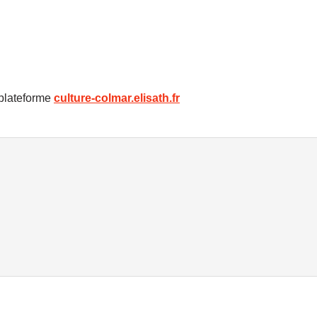
 plateforme
culture-colmar.elisath.fr