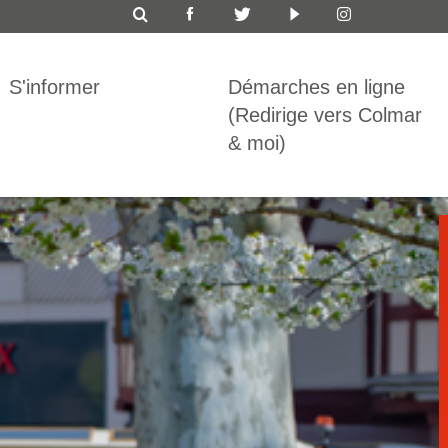
ICON
TOP
S'informer
Démarches en ligne
BAR
(Redirige vers Colmar
& moi)