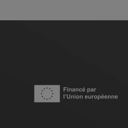
Image