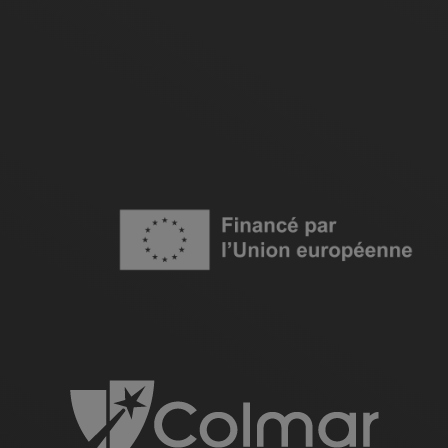
Image