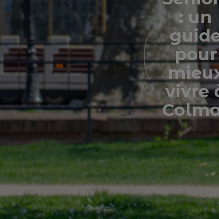
: un
guid
pour
mieu
vivre 
Colma