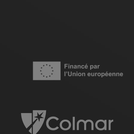
Image