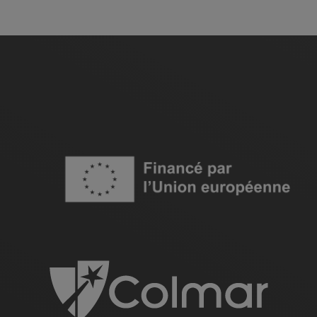
Image