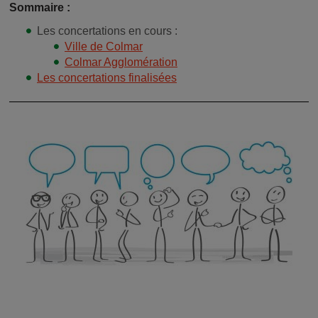
Sommaire :
Les concertations en cours :
Ville de Colmar
Colmar Agglomération
Les concertations finalisées
Image