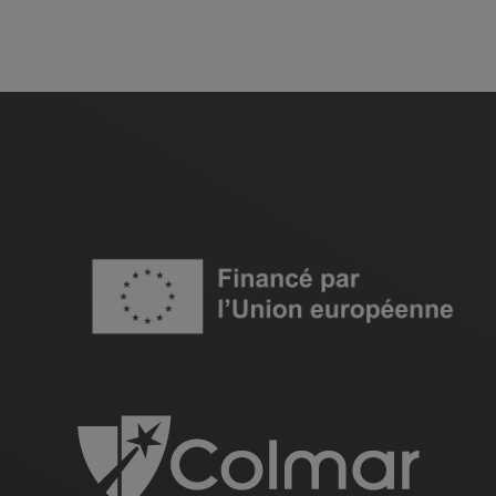
Image