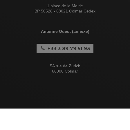
1 place de la Mairie
BP 50528 - 68021 Colmar Cedex
Antenne Ouest (annexe)
+33 3 89 79 51 93
5A rue de Zurich
68000 Colmar