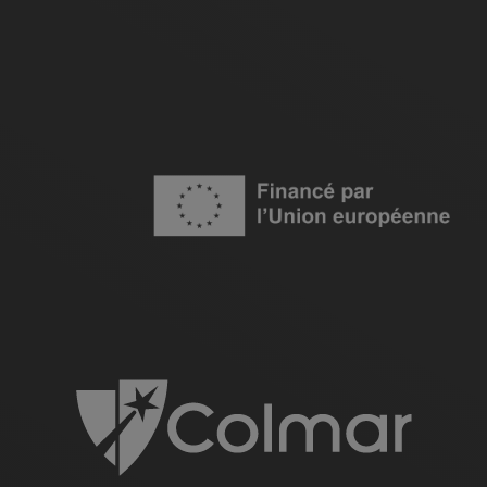
Image