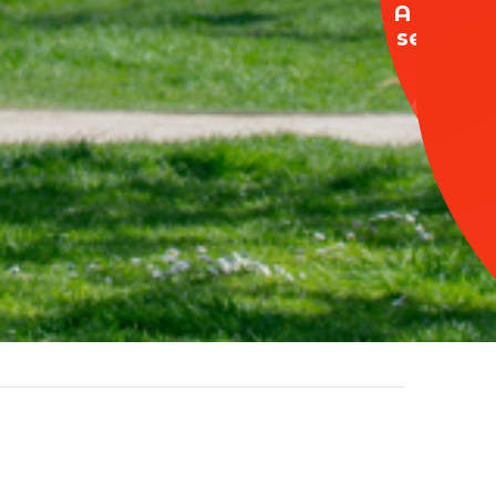
A votre
service