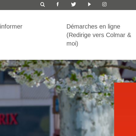
ICON
TOP
'informer
Démarches en ligne
BAR
(Redirige vers Colmar &
moi)