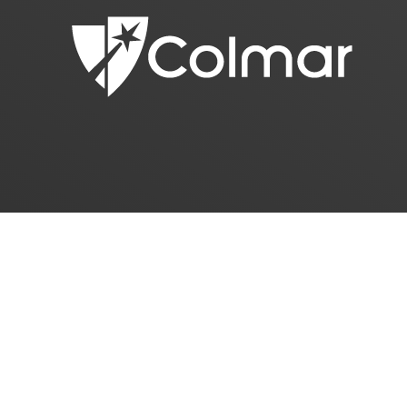
Facebook
(@villecolmar)
|
X (Twitter)
(@villecolm
HORAIRES DE LA MAIRIE