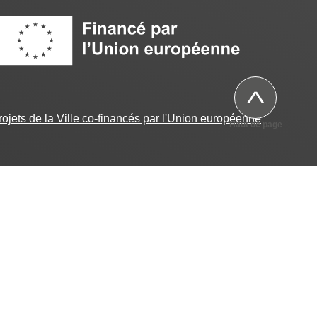
Image
projets de la Ville co-financés par l'Union européenne
Haut de page
et Agglomération)
|
Youtube
(@schloukColmar)
Espace Presse
PIED