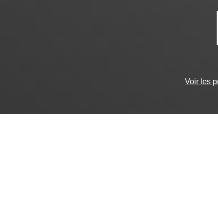
Voir les 
ar)
|
Instagram
(@colmar_officiel)
|
Linkedin
(Colmar - Ville 