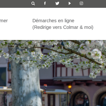
ICON
TOP
rmer
Démarches en ligne
BAR
(Redirige vers Colmar & moi)