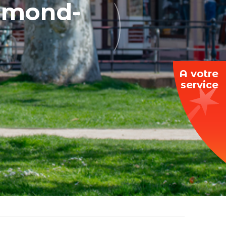
Edmond-
A votre
service