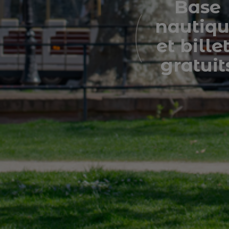
Base
nautiq
et bille
gratuit