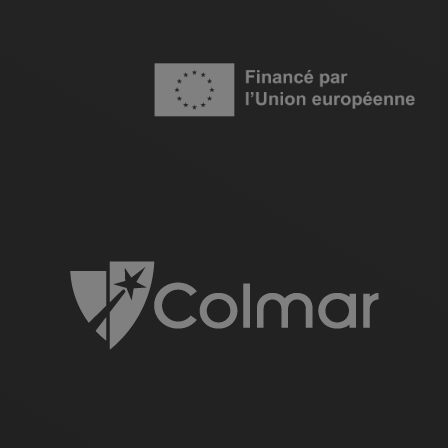
Image