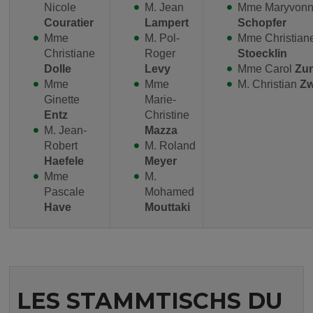
Nicole
M. Jean
Mme Maryvon
Couratier
Lampert
Schopfer
Mme
M. Pol-
Mme Christian
Christiane
Roger
Stoecklin
Dolle
Levy
Mme Carol
Zu
Mme
Mme
M. Christian
Zw
Ginette
Marie-
Entz
Christine
M. Jean-
Mazza
Robert
M. Roland
Haefele
Meyer
Mme
M.
Pascale
Mohamed
Have
Mouttaki
LES STAMMTISCHS DU