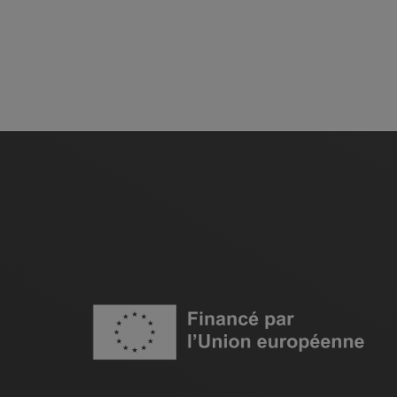
Image