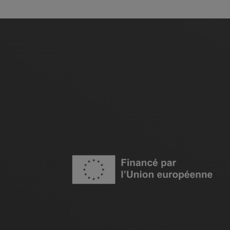
Image