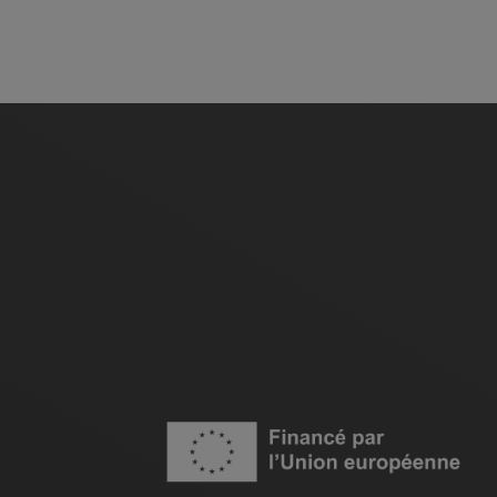
Image