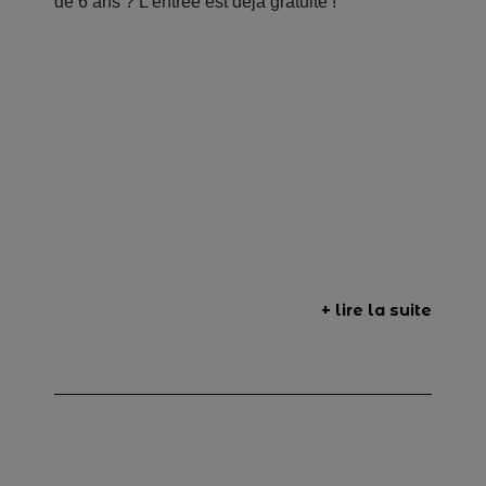
de 6 ans ? L’entrée est déjà gratuite !
+ lire la suite