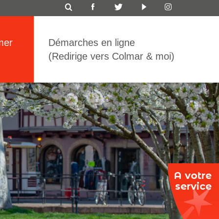
ICON
TOP
mer
Démarches en ligne
BAR
(Redirige vers Colmar & moi)
A votre
service