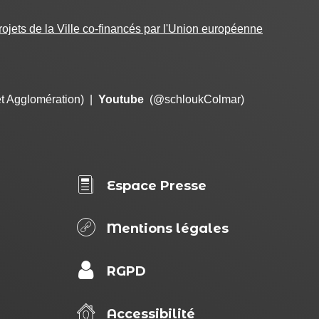
projets de la Ville co-financés par l'Union européenne
et Agglomération)
|
Youtube
(@schloukColmar)
Espace Presse
PIED
DE
Mentions légales
PAGE
RGPD
Accessibilité