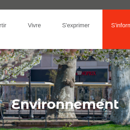
IGATION
tir
Vivre
S'exprimer
S'infor
Environnement