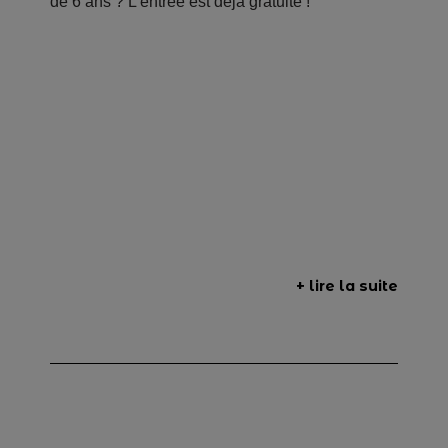
de 6 ans ? L’entrée est déjà gratuite !
+ lire la suite