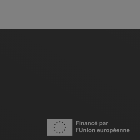
Image