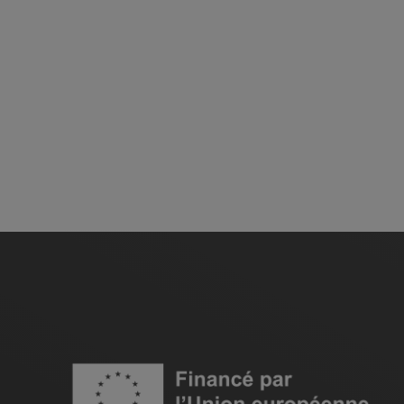
Image