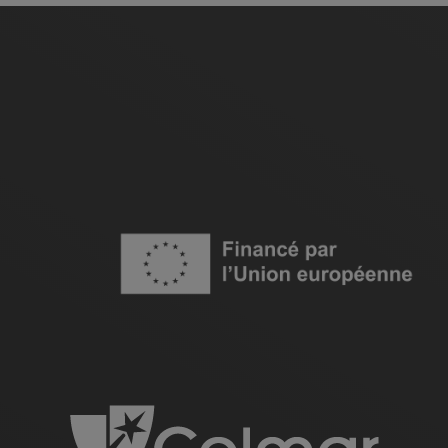
Image