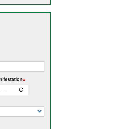
nifestation
re