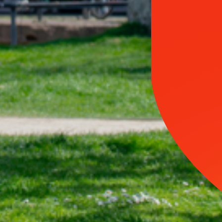
A votre
service