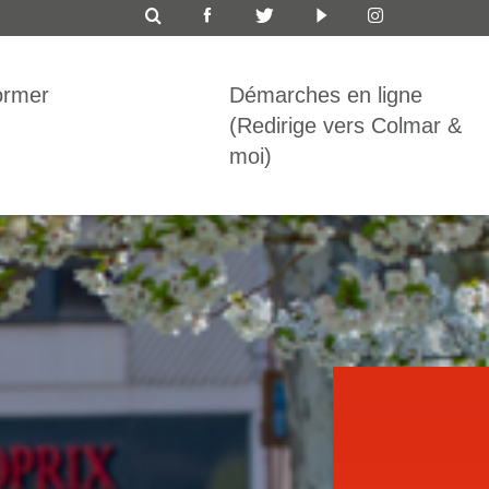
ICON
TOP
ormer
Démarches en ligne
BAR
(Redirige vers Colmar &
moi)