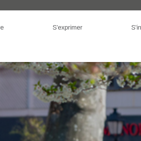
IGATION
re
S'exprimer
S'i