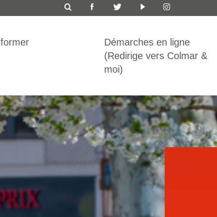
ICON
TOP
nformer
Démarches en ligne
BAR
(Redirige vers Colmar &
moi)