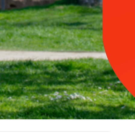
A votre
service